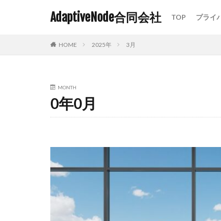
AdaptiveNode合同会社
TOP
プライ
HOME
2025年
3月
MONTH
0年0月